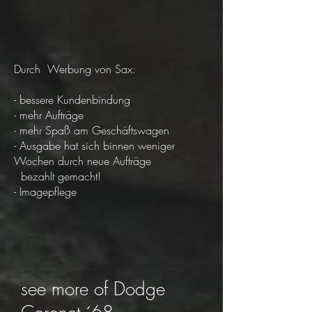
Durch Werbung von Sax:
- bessere Kundenbindung
- mehr Aufträge
- mehr Spaß am Geschäftswagen
- Ausgabe hat sich binnen weniger
Wochen durch neue Aufträge
bezahlt gemacht!
- Imagepflege
see more of Dodge